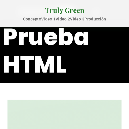
Truly Green
Concepto
Video 1
Video 2
Video 3
Producción
Prueba
HTML