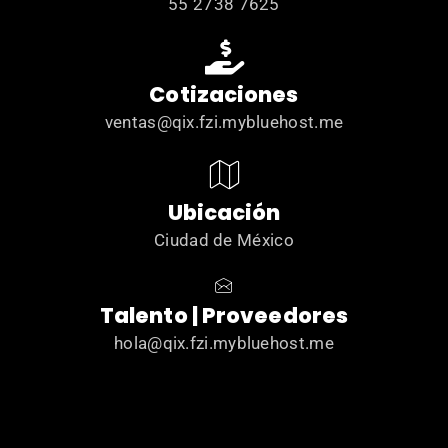
55 2738 7625
Cotizaciones
ventas@qix.fzi.mybluehost.me
Ubicación
Ciudad de México
Talento | Proveedores
hola@qix.fzi.mybluehost.me